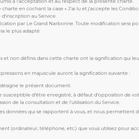
 soumis à l’acceptation et au respect de la présente charte.
harte en cochant la case « J’ai lu et j’accepte les Conditio
d’inscription au Service.
ification par Le Grand Narbonne. Toute modification sera po
 le plus adapté.
et non définis dans cette charte ont la signification qui l
pressions en majuscule auront la signification suivante :
: désigne le présent document.
te susceptible d’être enregistré, à défaut d’opposition de v
sion de la consultation et de l’utilisation du Service.
 les données qui se rapportent à vous, et nous permettent d
ent (ordinateur, téléphone, etc.) que vous utilisez pour accé