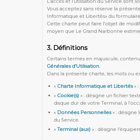
L’accès et l’utilisation du Service sont
Vous acceptez sans réserve la présente c
Informatique et Libertés» du formulaire 
Cette charte peut faire l’objet de mod
moyen que Le Grand Narbonne estimera
3. Définitions
Certains termes en majuscule, contenus 
Générales d’Utilisation
.
Dans la présente charte, les mots ou ex
«
Charte Informatique et Libertés
» 
«
Cookie(s)
» : désigne un fichier tex
disque dur de votre Terminal, à l’occa
«
Données Personnelles
» : désigne
du Service.
«
Terminal (aux)
» : désigne l’équipem