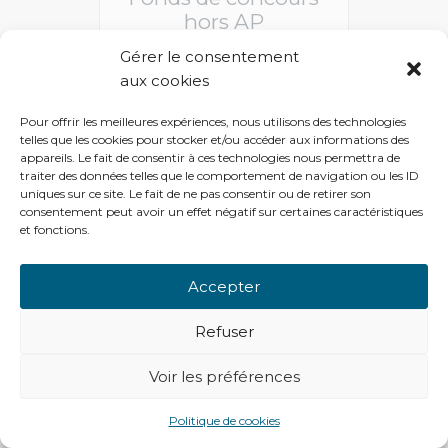
hors AP
Vous devez être connecté pour accéder à ce 
Gérer le consentement
aux cookies
Pour offrir les meilleures expériences, nous utilisons des technologies
telles que les cookies pour stocker et/ou accéder aux informations des
appareils. Le fait de consentir à ces technologies nous permettra de
traiter des données telles que le comportement de navigation ou les ID
uniques sur ce site. Le fait de ne pas consentir ou de retirer son
consentement peut avoir un effet négatif sur certaines caractéristiques
et fonctions.
Accepter
Fonds de concours
mobilites actives
Refuser
Vous devez être connecté pour accéder à ce 
Voir les préférences
Politique de cookies