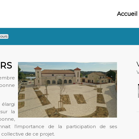
Accueil
cours
RS
V
cembre
arbonne
élargi
sur la
bonne,
nait l’importance de la participation de ses
llective de ce projet.