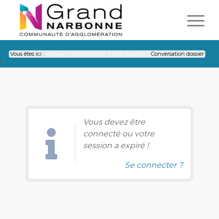
Vous êtes ici :
Accueil
/
Mon compte
/
Mes dossiers
/
Conversation dossier
Conversation dossier
Vous devez être
connecté ou votre
session a expiré !
Se connecter ?