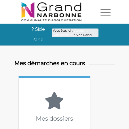
? Side
Vous êtes ici :
Accueil
/
Non classé
/
? Side Panel
Panel
? Side Panel
Mes démarches en cours
Mes dossiers