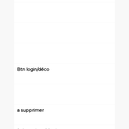
Btn login/déco
a supprimer
{{unknown}}