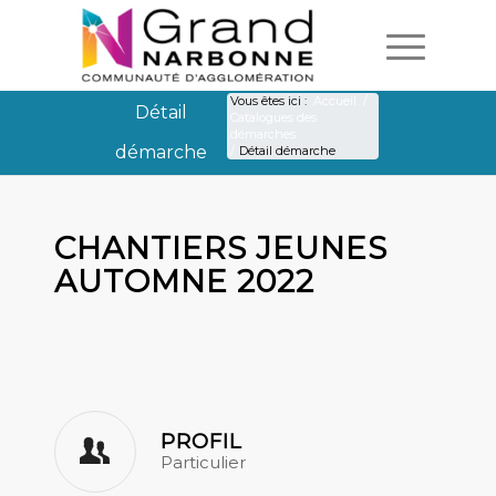
Vous êtes ici :
Accueil
/
Détail
Catalogues des
démarches
démarche
/
Détail démarche
Détail démarche
CHANTIERS JEUNES
AUTOMNE 2022
PROFIL
Particulier