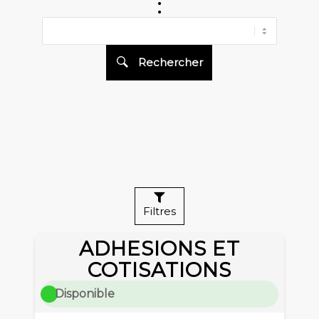
:
Rechercher
CATALOGUES DES D
Nombre de filtre sélectionné
Filtres
ADHESIONS ET
COTISATIONS
Disponible