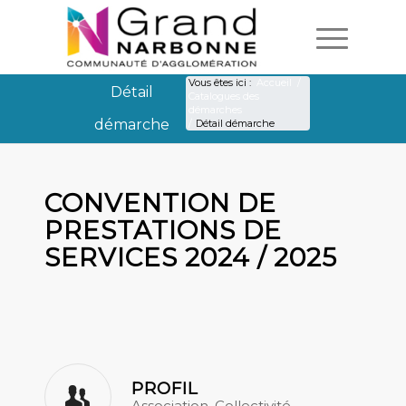
Vous êtes ici :
Accueil
/
Détail
Catalogues des
démarches
démarche
/
Détail démarche
Détail démarche
CONVENTION DE
PRESTATIONS DE
SERVICES 2024 / 2025
PROFIL
Association, Collectivité