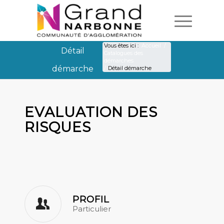
Vous êtes ici :
Accueil
/
Détail
Catalogues des
démarches
démarche
/
Détail démarche
Détail démarche
EVALUATION DES
RISQUES
PROFIL
Particulier