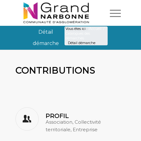
Vous êtes ici :
Accueil
/
Détail
Catalogues des
démarches
démarche
/
Détail démarche
Détail démarche
CONTRIBUTIONS
PROFIL
Association, Collectivité
territoriale, Entreprise