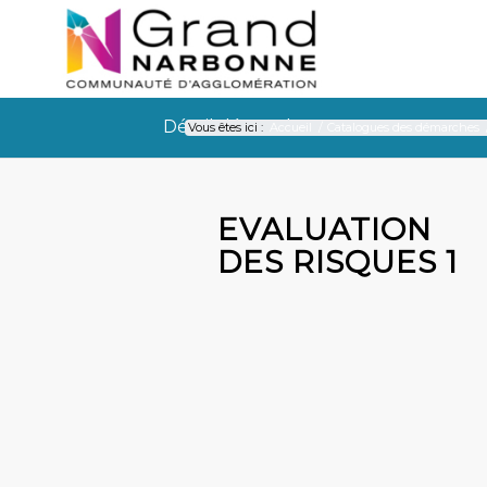
Détail démarche
Vous êtes ici :
Accueil
/
Catalogues des démarches
Détail démarche
EVALUATION
DES RISQUES 1