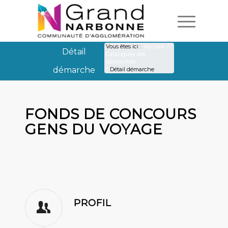
Vous êtes ici :
Accueil
/
Détail
Catalogues des
démarches
démarche
/
Détail démarche
Détail démarche
FONDS DE CONCOURS
GENS DU VOYAGE
PROFIL