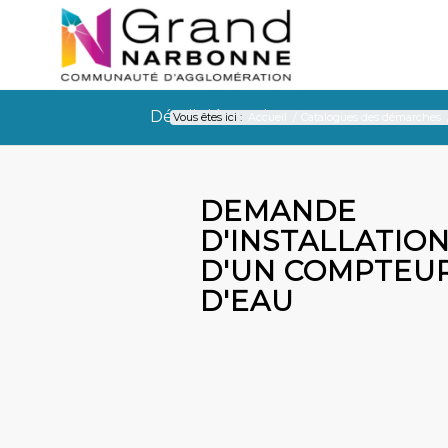
Détail démarche
Vous êtes ici :
Accueil
/
Catalogues des démarches
Détail démarche
DEMANDE
D'INSTALLATIO
D'UN COMPTEU
D'EAU