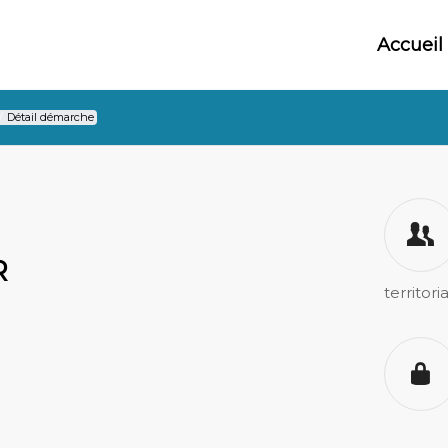
Accueil
/
Détail démarche
N
R
territori