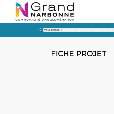
Détail démarche
Vous êtes ici :
Accueil
/
Catalogues des démarches
Détail démarche
FICHE PROJET