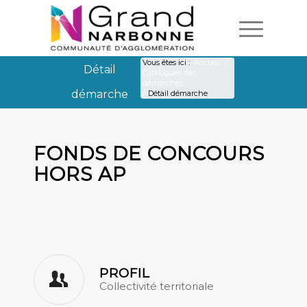
Vous êtes ici :
Accueil
/
Détail
Catalogues des
démarches
démarche
/
Détail démarche
Détail démarche
FONDS DE CONCOURS
HORS AP
PROFIL
Collectivité territoriale